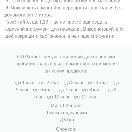
📌 Чіткі пояснення для кращого розуміння матеріалу.
📌 Можливість самостійно перевіряти свої знання без
допомоги репетитора.
Пам’ятайте, що ГДЗ – це не просто відповіді, а
корисний інструмент для навчання. Використовуйте їх,
щоб покращити свої знання, а не лише списувати!
GDZRobot - ресурс створений для перевірки
здобутих знань під час самостійного вивчення
шкільних предметів
гдз 1 клас
гдз 2 клас
гдз 3 клас
гдз 4 клас
гдз
5 клас
гдз 6 клас
гдз 7 клас
гдз 8 клас
гдз 9
клас
гдз 10 клас
гдз 11 клас
Ми в Telegram
Шкільні підручники
ГДЗ бот
Cпонсор: