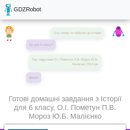
GDZRobot
Ось тепер ти найшла гдз історія
Це для 6 класу?
Так, підручник О.І. Пометун П.В. Мороз Ю.Б.
Малієнко 2014 рік
Дякую
Готові домашні завдання з Історії
для 6 класу, О.І. Пометун П.В.
Мороз Ю.Б. Малієнко