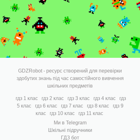
GDZRobot - ресурс створений для перевірки
здобутих знань під час самостійного вивчення
шкільних предметів
гдз 1 клас
гдз 2 клас
гдз 3 клас
гдз 4 клас
гдз
5 клас
гдз 6 клас
гдз 7 клас
гдз 8 клас
гдз 9
клас
гдз 10 клас
гдз 11 клас
Ми в Telegram
Шкільні підручники
ГДЗ бот