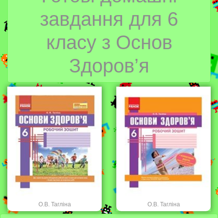
завдання для 6
класу з Основ
Здоров’я
О.В. Тагліна
О.В. Тагліна