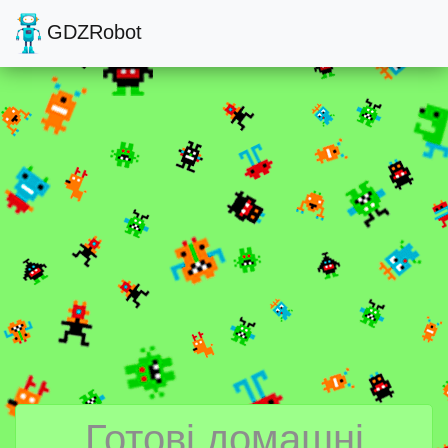
GDZRobot
Готові домашні