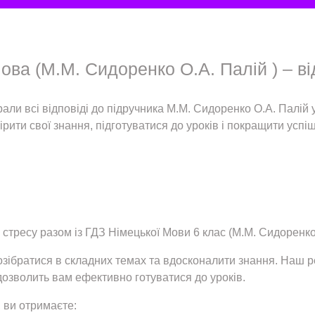
ва (М.М. Сидоренко О.А. Палій ) – ві
али всі відповіді до підручника М.М. Сидоренко О.А. Палій
рити свої знання, підготуватися до уроків і покращити успіш
з стресу разом із ГДЗ Німецької Мови 6 клас (М.М. Сидоренко 
ібратися в складних темах та вдосконалити знання. Наш ре
дозволить вам ефективно готуватися до уроків.
 ви отримаєте: