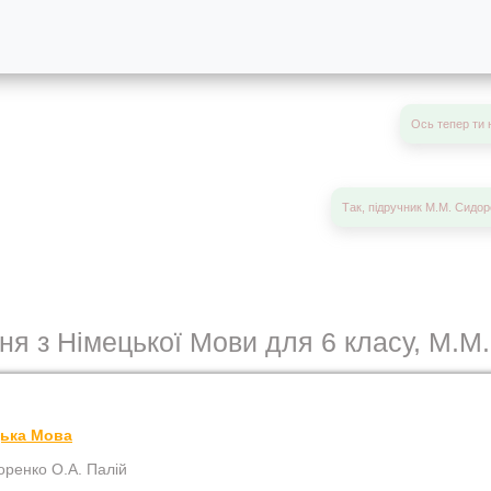
Ось тепер ти 
Так, підручник М.М. Сидор
ня з Німецької Мови для 6 класу, М.М
цька Мова
оренко О.А. Палій