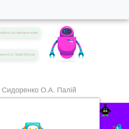
найшла гдз німецька мова
енко О.А. Палій 2014 рік
. Сидоренко О.А. Палій