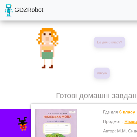
GDZRobot
Це для 6 класу?
Дякую
Готові домашні завдан
Гдз для
6 класу
Предмет :
Німе
Автор: М.М. Сид