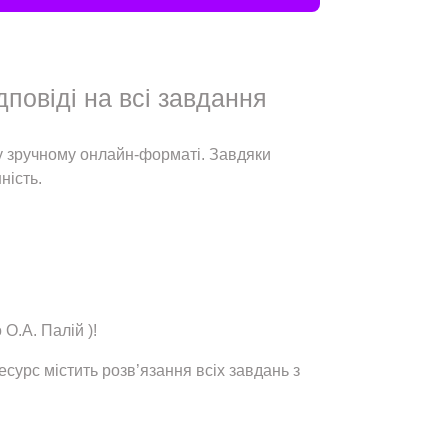
дповіді на всі завдання
 у зручному онлайн-форматі. Завдяки
ність.
О.А. Палій )!
сурс містить розв’язання всіх завдань з