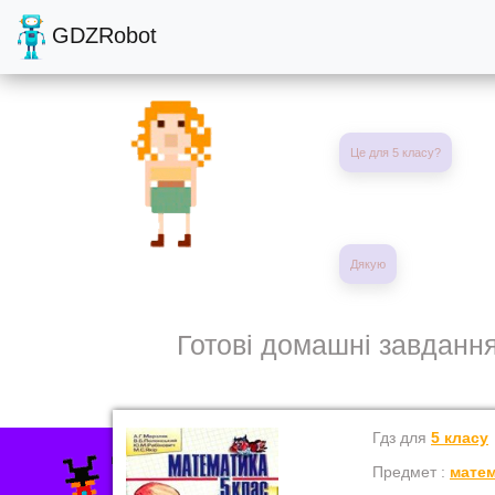
GDZRobot
Це для 5 класу?
Дякую
Готові домашні завдання
Гдз для
5 класу
Предмет :
матем