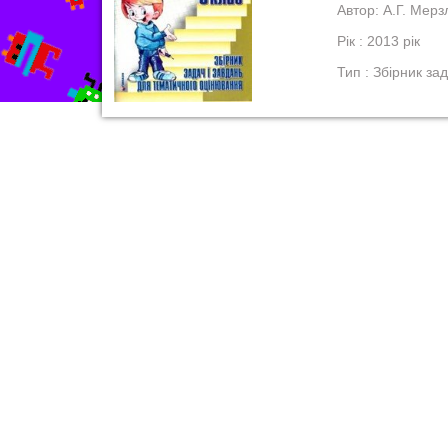
Автор: А.Г. Мерз
Рік : 2013 рік
Тип : Збірник за