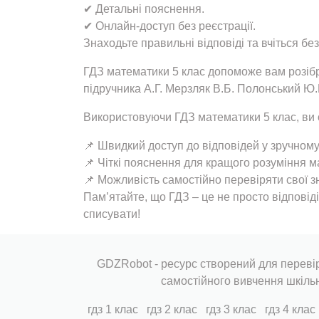
✔ Детальні пояснення.
✔ Онлайн-доступ без реєстрації.
Знаходьте правильні відповіді та вчіться бе
ГДЗ математики 5 клас допоможе вам розібр
підручника А.Г. Мерзляк В.Б. Полонський Ю.
Використовуючи ГДЗ математики 5 клас, ви 
📌 Швидкий доступ до відповідей у зручном
📌 Чіткі пояснення для кращого розуміння м
📌 Можливість самостійно перевіряти свої 
Пам’ятайте, що ГДЗ – це не просто відповід
списувати!
GDZRobot - ресурс створений для перевір
самостійного вивчення шкіль
гдз 1 клас
гдз 2 клас
гдз 3 клас
гдз 4 клас