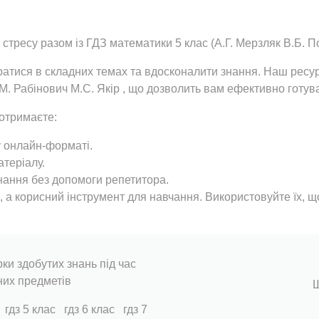
з стресу разом із ГДЗ математики 5 клас (А.Г. Мерзляк В.Б. 
атися в складних темах та вдосконалити знання. Наш ресурс
М. Рабінович М.С. Якір , що дозволить вам ефективно готува
отримаєте:
у онлайн-форматі.
атеріалу.
знання без допомоги репетитора.
і, а корисний інструмент для навчання. Використовуйте їх, 
ки здобутих знань під час
них предметів
Ш
гдз 5 клас
гдз 6 клас
гдз 7