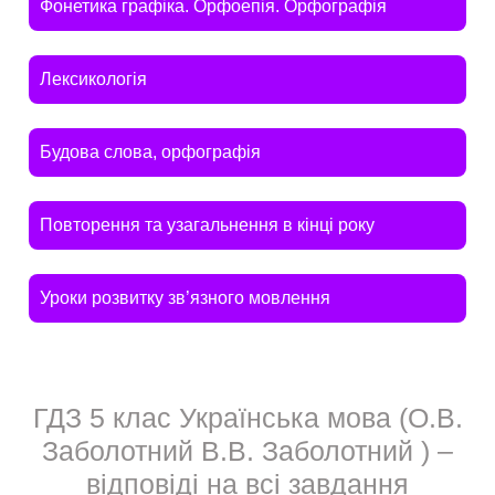
Фонетика графіка. Орфоепія. Орфографія
Лексикологія
Будова слова, орфографія
Повторення та узагальнення в кінці року
Уроки розвитку зв’язного мовлення
ГДЗ 5 клас Українська мова (О.В.
Заболотний В.В. Заболотний ) –
відповіді на всі завдання