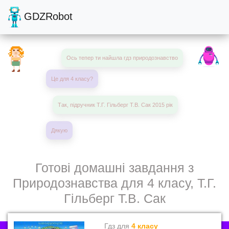
GDZRobot
Ось тепер ти найшла гдз природознавство
Це для 4 класу?
Так, підручник Т.Г. Гільберг Т.В. Сак 2015 рік
Дякую
Готові домашні завдання з
Природознавства для 4 класу, Т.Г.
Гільберг Т.В. Сак
Гдз для
4 класу