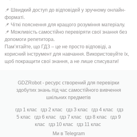
📌 Швидкий доступ до відповідей у зручному онлайн-
форматі.
📌 Чіткі пояснення для кращого розуміння матеріалу.
📌 Можливість самостійно перевіряти свої знання без
допомоги репетитора.
Пам’ятайте, що ГДЗ – це не просто відповіді, а
корисний інструмент для навчання. Використовуйте їх,
щоб покращити свої знання, а не лише списувати!
GDZRobot - ресурс створений для перевірки
здобутих знань під час самостійного вивчення
шкільних предметів
гдз 1 клас
гдз 2 клас
гдз 3 клас
гдз 4 клас
гдз
5 клас
гдз 6 клас
гдз 7 клас
гдз 8 клас
гдз 9
клас
гдз 10 клас
гдз 11 клас
Ми в Telegram