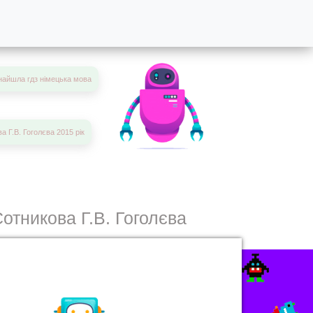
найшла гдз німецька мова
ва Г.В. Гоголєва 2015 рік
Сотникова Г.В. Гоголєва