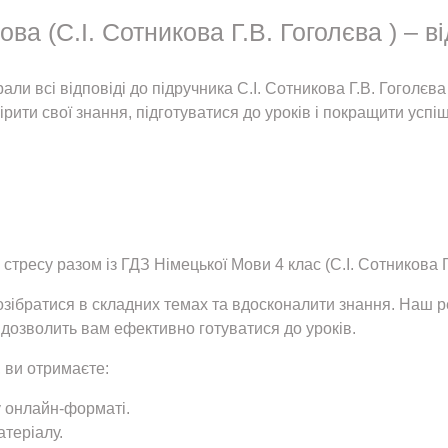
ва (С.І. Сотникова Г.В. Гоголєва ) – ві
али всі відповіді до підручника С.І. Сотникова Г.В. Гоголє
рити свої знання, підготуватися до уроків і покращити успіш
 стресу разом із ГДЗ Німецької Мови 4 клас (С.І. Сотникова Г
ібратися в складних темах та вдосконалити знання. Наш ре
о дозволить вам ефективно готуватися до уроків.
 ви отримаєте:
у онлайн-форматі.
атеріалу.