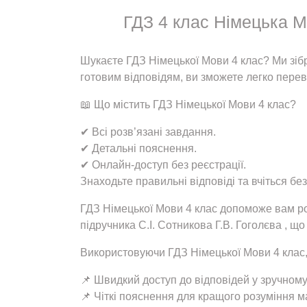
ГДЗ 4 клас Німецька Мо
Шукаєте ГДЗ Німецької Мови 4 клас? Ми зібр
готовим відповідям, ви зможете легко переві
📖 Що містить ГДЗ Німецької Мови 4 клас?
✔ Всі розв’язані завдання.
✔ Детальні пояснення.
✔ Онлайн-доступ без реєстрації.
Знаходьте правильні відповіді та вчіться без
ГДЗ Німецької Мови 4 клас допоможе вам роз
підручника С.І. Сотникова Г.В. Гоголєва , щ
Використовуючи ГДЗ Німецької Мови 4 клас,
📌 Швидкий доступ до відповідей у зручном
📌 Чіткі пояснення для кращого розуміння м