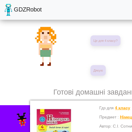
GDZRobot
Це для 4 класу?
Дякую
Готові домашні завданн
Гдз для
4 класу
Предмет :
Німе
Автор: С.І. Сотн