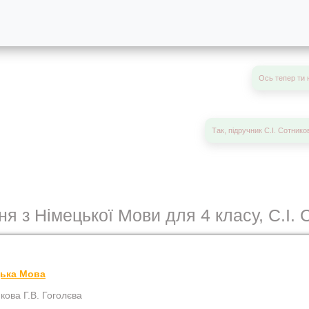
Ось тепер ти 
Так, підручник С.І. Сотнико
я з Німецької Мови для 4 класу, С.І. 
цька Мова
икова Г.В. Гоголєва