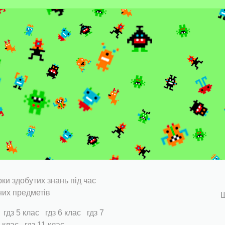
ки здобутих знань під час
них предметів
Ш
гдз 5 клас
гдз 6 клас
гдз 7
0 клас
гдз 11 клас