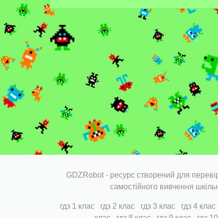
GDZRobot - ресурс створений для перевір
самостійного вивчення шкіль
гдз 1 клас
гдз 2 клас
гдз 3 клас
гдз 4 клас
клас
гдз 8 клас
гдз 9 клас
гдз 1