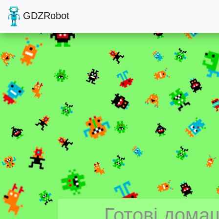
GDZRobot
Готові домаш