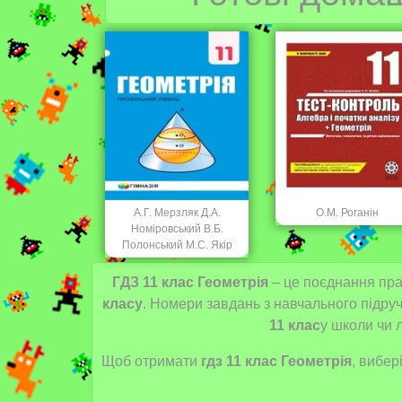
А.Г. Мерзляк Д.А.
О.М. Роганін
Номіровський В.Б.
Полонський М.С. Якір
ГДЗ 11 клас Геометрія
– це поєднання прав
класу
. Номери завдань з навчального підру
11 клас
у
школи чи л
Щоб отримати
гдз 11 клас Геометрія
, вибер