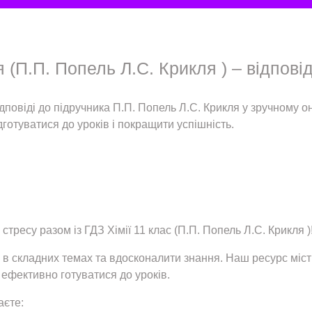
я (П.П. Попель Л.С. Крикля ) – відповід
відповіді до підручника П.П. Попель Л.С. Крикля у зручному 
дготуватися до уроків і покращити успішність.
 стресу разом із ГДЗ Хімії 11 клас (П.П. Попель Л.С. Крикля )
 в складних темах та вдосконалити знання. Наш ресурс місти
 ефективно готуватися до уроків.
аєте: