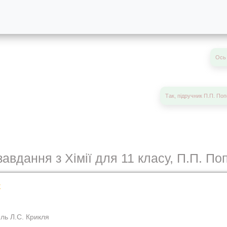
Ось 
Так, підручник П.П. Поп
завдання з Хімії для 11 класу, П.П. По
у
ль Л.С. Крикля