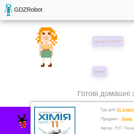
GDZRobot
Це для 11 класу?
Дякую
Готові домашні 
Гдз для
11 клас
Предмет :
Хімія
Автор: П.П. Попе