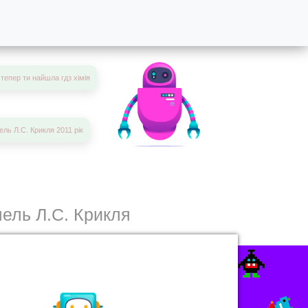
тепер ти найшла гдз хімія
ель Л.С. Крикля 2011 рік
пель Л.С. Крикля