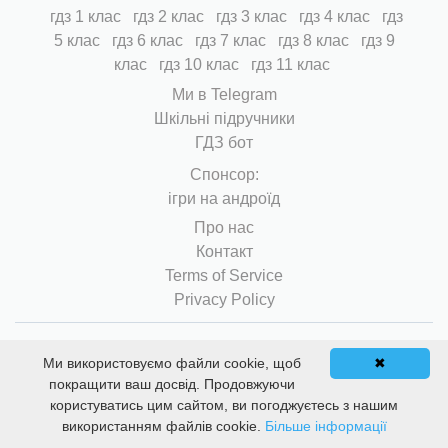
гдз 1 клас
гдз 2 клас
гдз 3 клас
гдз 4 клас
гдз
5 клас
гдз 6 клас
гдз 7 клас
гдз 8 клас
гдз 9
клас
гдз 10 клас
гдз 11 клас
Ми в Telegram
Шкільні підручники
ГДЗ бот
Cпонсор:
ігри на андроїд
Про нас
Контакт
Terms of Service
Privacy Policy
Disclaimer: ми не несемо відповідальності за твої
Ми використовуємо файли cookie, щоб
✖
знання, за твої оцінки. Користуйся цієї інформацією
покращити ваш досвід. Продовжуючи
лише для перевірки своїх розв'язків з правильними.
користуватись цим сайтом, ви погоджуєтесь з нашим
T
використанням файлів cookie.
Більше інформації