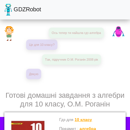
GDZRobot
Ось тепер ти найшла гдз алгебра
Це для 10 класу?
Так, підручник О.М. Роганін 2008 рік
Дякую
Готові домашні завдання з алгебри
для 10 класу, О.М. Роганін
Гдз для
10 класу
Предмет :
алгебра