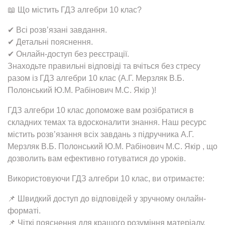
📖 Що містить ГДЗ алгебри 10 клас?
✔ Всі розв’язані завдання.
✔ Детальні пояснення.
✔ Онлайн-доступ без реєстрації.
Знаходьте правильні відповіді та вчіться без стресу
разом із ГДЗ алгебри 10 клас (А.Г. Мерзляк В.Б.
Полонський Ю.М. Рабінович М.С. Якір )!
ГДЗ алгебри 10 клас допоможе вам розібратися в
складних темах та вдосконалити знання. Наш ресурс
містить розв’язання всіх завдань з підручника А.Г.
Мерзляк В.Б. Полонський Ю.М. Рабінович М.С. Якір , що
дозволить вам ефективно готуватися до уроків.
Використовуючи ГДЗ алгебри 10 клас, ви отримаєте:
📌 Швидкий доступ до відповідей у зручному онлайн-
форматі.
📌 Чіткі пояснення для кращого розуміння матеріалу.