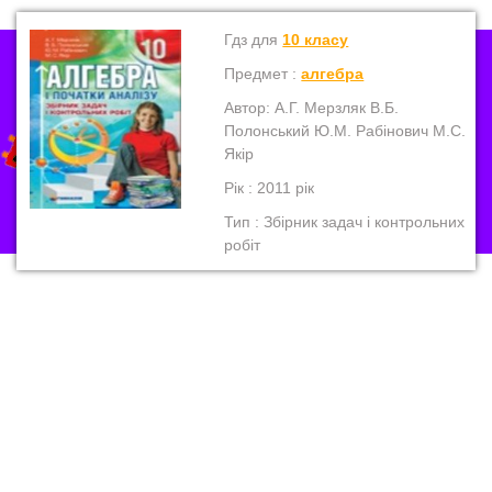
Гдз для
10 класу
Предмет :
алгебра
Автор: А.Г. Мерзляк В.Б.
Полонський Ю.М. Рабінович М.С.
Якір
Рік : 2011 рік
Тип : Збірник задач і контрольних
робіт