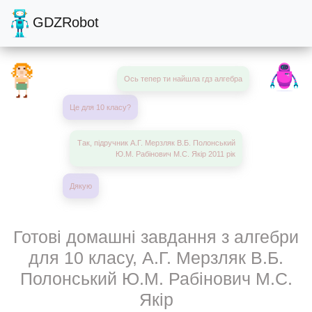
GDZRobot
Ось тепер ти найшла гдз алгебра
Це для 10 класу?
Так, підручник А.Г. Мерзляк В.Б. Полонський
Ю.М. Рабінович М.С. Якір 2011 рік
Дякую
Готові домашні завдання з алгебри
для 10 класу, А.Г. Мерзляк В.Б.
Полонський Ю.М. Рабінович М.С.
Якір