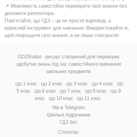
📌 Можливість самостійно перевіряти свої знання без
допомоги репетитора.
Пам’ятайте, що ГДЗ – це не просто відповіді, а
корисний інструмент для навчання. Використовуйте їх,
щоб покращити свої знання, а не лише списувати!
GDZRobot - ресурс створений для перевірки
здобутих знань під час самостійного вивчення
шкільних предметів
гдз 1 клас
гдз 2 клас
гдз 3 клас
гдз 4 клас
гдз
5 клас
гдз 6 клас
гдз 7 клас
гдз 8 клас
гдз 9
клас
гдз 10 клас
гдз 11 клас
Ми в Telegram
Шкільні підручники
ГДЗ бот
Cпонсор: