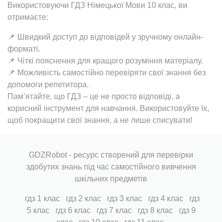
Використовуючи ГДЗ Німецької Мови 10 клас, ви
отримаєте:
📌 Швидкий доступ до відповідей у зручному онлайн-
форматі.
📌 Чіткі пояснення для кращого розуміння матеріалу.
📌 Можливість самостійно перевіряти свої знання без
допомоги репетитора.
Пам’ятайте, що ГДЗ – це не просто відповіді, а
корисний інструмент для навчання. Використовуйте їх,
щоб покращити свої знання, а не лише списувати!
GDZRobot - ресурс створений для перевірки
здобутих знань під час самостійного вивчення
шкільних предметів
гдз 1 клас
гдз 2 клас
гдз 3 клас
гдз 4 клас
гдз
5 клас
гдз 6 клас
гдз 7 клас
гдз 8 клас
гдз 9