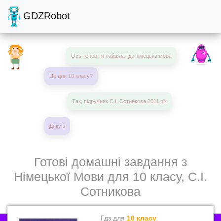
GDZRobot
Ось тепер ти найшла гдз німецька мова
Це для 10 класу?
Так, підручник С.І. Сотникова 2011 рік
Дякую
Готові домашні завдання з
Німецької Мови для 10 класу, С.І.
Сотникова
Гдз для
10 класу