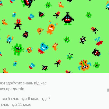
ки здобутих знань під час
них предметів
Ш
гдз 5 клас
гдз 6 клас
гдз 7
0 клас
гдз 11 клас