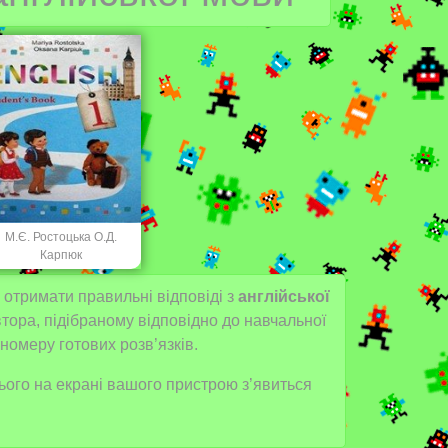
М.Є. Ростоцька О.Д.
Карпюк
 отримати правильні відповіді з
англійської
тора, підібраному відповідно до навчальної
номеру готових розв’язків.
 цього на екрані вашого пристрою з’явиться