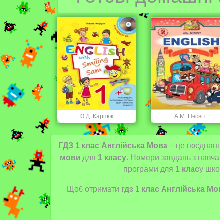
О.Д. Карпюк
А.М. Несвіт
ГДЗ 1 клас Англійська Мова
– це поєднанн
мови
для
1 класу
. Номери завдань з навча
програми для
1 клас
у
школ
Щоб отримати
гдз 1 клас Англійська Мо