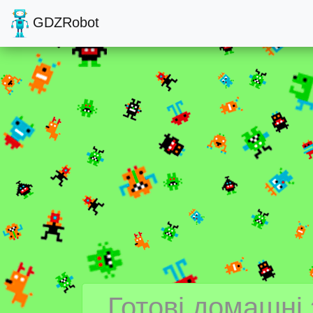
GDZRobot
Готові домашні 