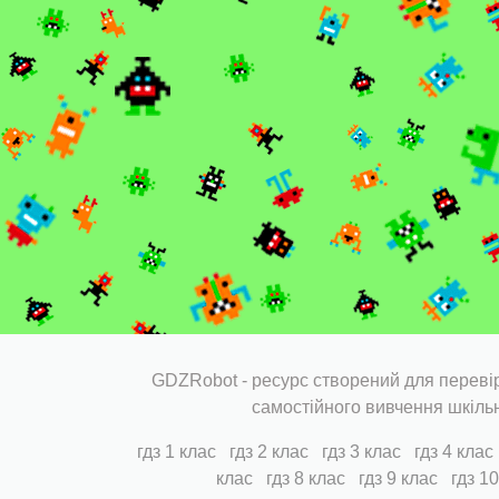
GDZRobot - ресурс створений для перевір
самостійного вивчення шкіль
гдз 1 клас
гдз 2 клас
гдз 3 клас
гдз 4 клас
клас
гдз 8 клас
гдз 9 клас
гдз 1